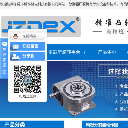
欢迎访问东莞市精准机电科技有限公司网站！
分割器厂家
拥有专业设备和技术，有
凸
东莞精准
在线留言
在
网站首页
重载型旋转平台
产品中心
线
分享到...
客
服
分割器
重载型旋转平台
扫描二维码
产品分类
精密分割器动作图