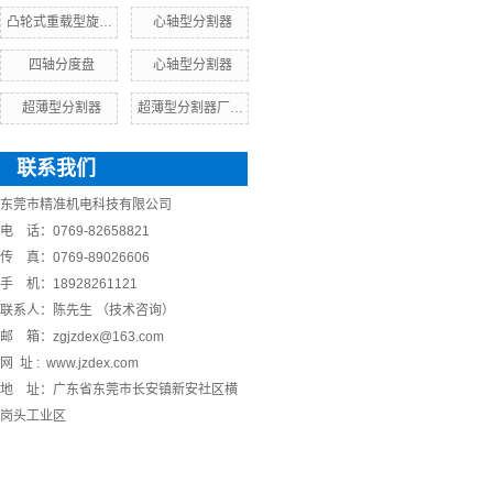
凸轮式重载型旋转台
心轴型分割器
四轴分度盘
心轴型分割器
超薄型分割器
超薄型分割器厂家，价格，参数
联系我们
东莞市精准机电科技有限公司
电 话：0769-82658821
传 真：0769-89026606
手 机：18928261121
联系人：陈先生 （技术咨询）
邮 箱：zgjzdex@163.com
网 址 : www.jzdex.com
地 址：广东省东莞市长安镇新安社区横
岗头工业区