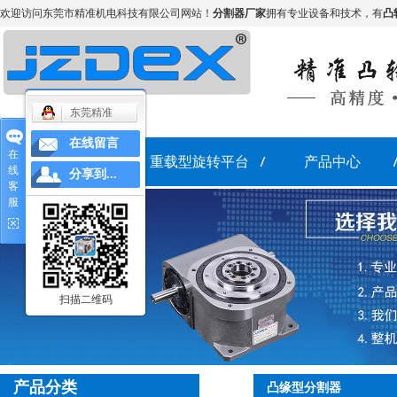
欢迎访问东莞市精准机电科技有限公司网站！
分割器厂家
拥有专业设备和技术，有
凸
东莞精准
在线留言
在
网站首页
重载型旋转平台
产品中心
线
分享到...
客
服
分割器
重载型旋转平台
扫描二维码
产品分类
凸缘型分割器