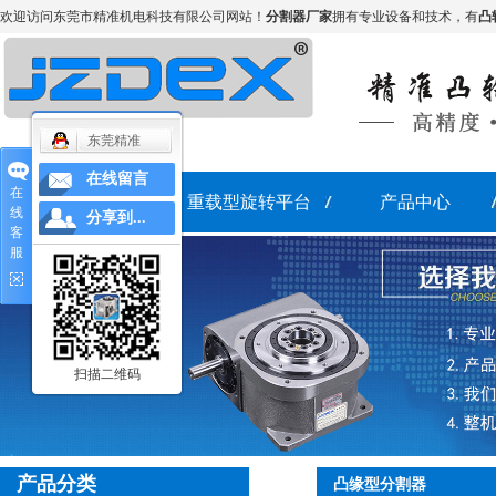
欢迎访问东莞市精准机电科技有限公司网站！
分割器厂家
拥有专业设备和技术，有
凸
东莞精准
在线留言
在
网站首页
重载型旋转平台
产品中心
线
分享到...
客
服
分割器
重载型旋转平台
扫描二维码
产品分类
凸缘型分割器